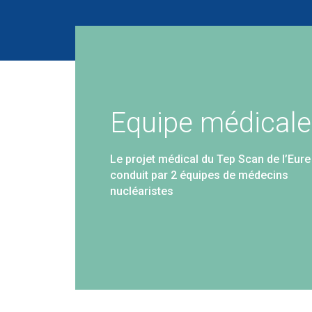
Equipe médicale
Le projet médical du Tep Scan de l’Eure
conduit par 2 équipes de médecins
nucléaristes