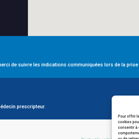
erci de suivre les indications communiquées lors de la prise
édecin prescripteur.
Pour offrir 
cookies pour
consentir à 
comportement
ou de retire