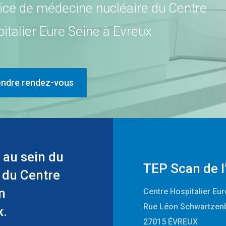
ice de médecine nucléaire du Centre
italier Eure Seine à Evreux
endre rendez-vous
 au sein du
TEP Scan de l
 du Centre
n
Centre Hospitalier Eu
Rue Léon Schwartzen
x.
27015 ÉVREUX