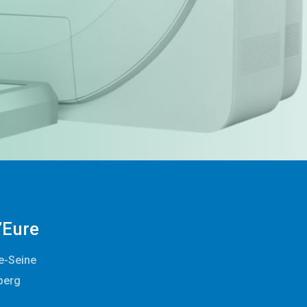
’Eure
re-Seine
berg