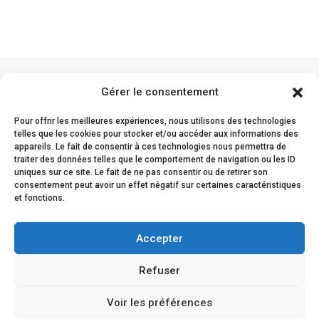
TEP-Scan de l’Eure
Gérer le consentement
Pour offrir les meilleures expériences, nous utilisons des technologies
Service de médecine nucléaire du Centre
telles que les cookies pour stocker et/ou accéder aux informations des
Hospitalier Eure Seine
appareils. Le fait de consentir à ces technologies nous permettra de
traiter des données telles que le comportement de navigation ou les ID
uniques sur ce site. Le fait de ne pas consentir ou de retirer son
Centre Hospitalier Eure-Seine
consentement peut avoir un effet négatif sur certaines caractéristiques
et fonctions.
Rue Léon Schwartzenberg
27015 Évreux
Accepter
Mentions légales
Refuser
Confidentialité
Cookies
Voir les préférences